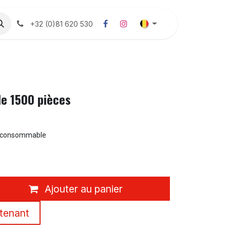
Consommables viticole
Désherbage
Boutique
Co
+32 (0)81 620 530
de 1500 pièces
consommable
Ajouter au panier
tenant