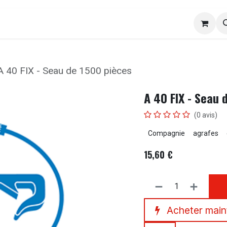
ACO
YANMAR
Viticultures / Arboricultures
A 40 FIX - Seau de 1500 pièces
A 40 FIX - Seau 
(0 avis)
Compagnie
agrafes
15,60
€
Acheter main