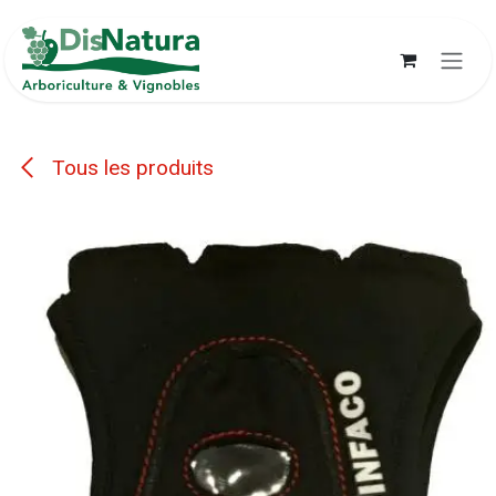
Se rendre au contenu
Tous les produits