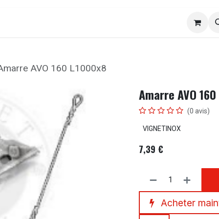
ACO
YANMAR
Viticultures / Arboricultures
Amarre AVO 160 L1000x8
Amarre AVO 160
(0 avis)
VIGNETINOX
7,39
€
Acheter main