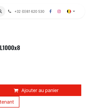
Consommables viticole
Désherbage
Boutique
Co
+32 (0)81 620 530
 L1000x8
Ajouter au panier
tenant