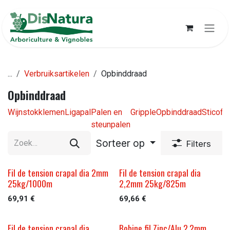
Overslaan naar inhoud
...
Verbruiksartikelen
Opbinddraad
Opbinddraad
Wijnstokklemen
Ligapal
Palen en
Gripple
Opbinddraad
Sticofix
steunpalen
Sorteer op
Filters
Fil de tension crapal dia 2mm
Fil de tension crapal dia
25kg/1000m
2,2mm 25kg/825m
69,91
€
69,66
€
Fil de tension crapal dia
Bobine fil Zinc/Alu 2.2mm