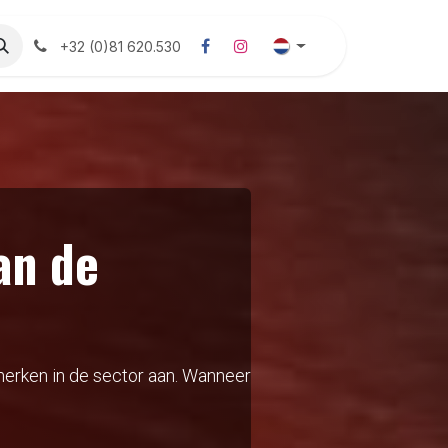
Onkruidbestrijding
​Weeding
Shop
Neem contact
+32 (0)81 620.530
an de
 merken in de sector aan. Wanneer